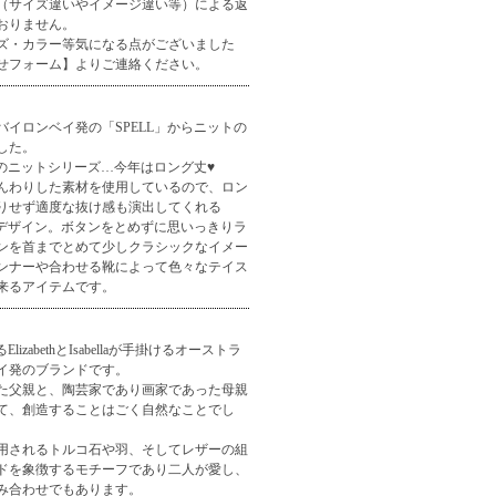
（サイズ違いやイメージ違い等）による返
おりません。
ズ・カラー等気になる点がございました
せフォーム】
よりご連絡ください。
バイロンベイ発の「SPELL」からニットの
した。
番のニットシリーズ…今年はロング丈♥
んわりした素材を使用しているので、ロン
りせず適度な抜け感も演出してくれる
はのデザイン。ボタンをとめずに思いっきりラ
ンを首までとめて少しクラシックなイメー
ンナーや合わせる靴によって色々なテイス
来るアイテムです。
lizabethとIsabellaが手掛けるオーストラ
イ発のブランドです。
た父親と、陶芸家であり画家であった母親
て、創造することはごく自然なことでし
用されるトルコ石や羽、そしてレザーの組
ドを象徴するモチーフであり二人が愛し、
み合わせでもあります。