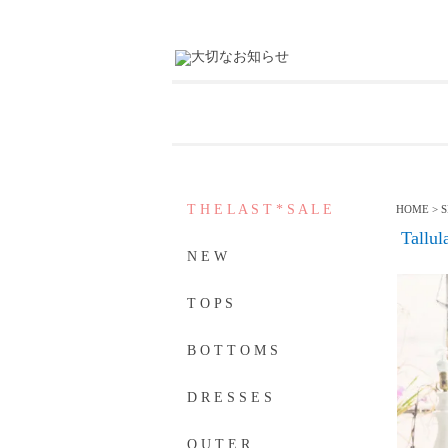
T H E L A S T * S A L E
HOME
>
S
Tallul
N E W
T O P S
B O T T O M S
D R E S S E S
O U T E R