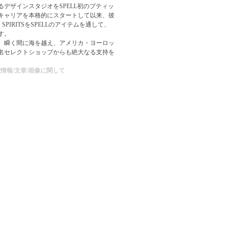
るデザインスタジオをSPELL初のブティッ
キャリアを本格的にスタートして以来、彼
 SPIRITSをSPELLのアイテムを通して、
す。
、瞬く間に海を越え、アメリカ・ヨーロッ
名セレクトショップからも絶大なる支持を
情報/文章/画像に関して