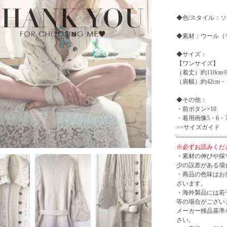
◆色/スタイル：
◆素材：ウール（
◆サイズ：
【ワンサイズ】
（着丈）約110c
（肩幅）約42cm・
◆その他：
・前ボタン×10
・着用画像5・6・7
>>
サイズガイド
※必ずお読みくだ
・素材の伸びや採
少の誤差がある場
・商品の色味はお
ざいます。
・海外製品には若
等の場合がござい
メーカー検品基準
さい。