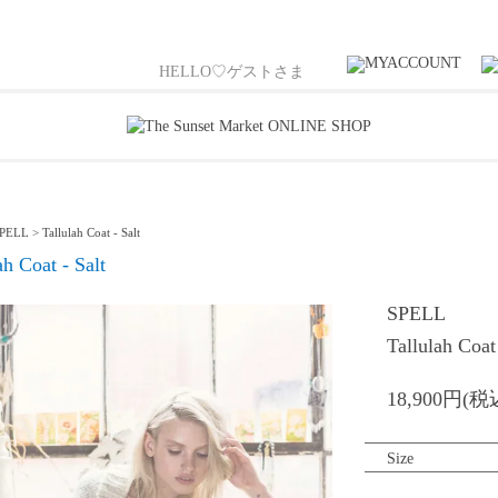
HELLO♡ゲストさま
PELL
>
Tallulah Coat - Salt
ah Coat - Salt
SPELL
Tallulah Coat 
18,900円(税
Size