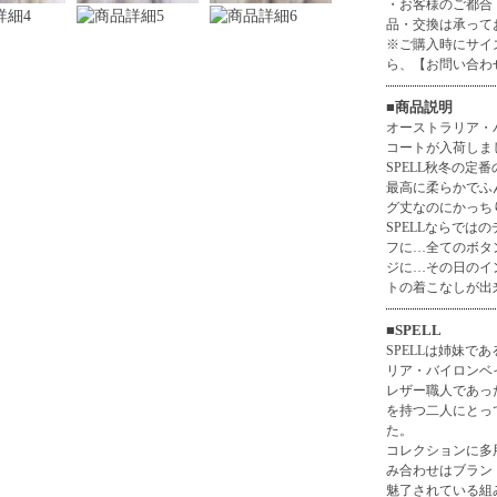
・お客様のご都合
品・交換は承って
※ご購入時にサイ
ら、
【お問い合わ
■商品説明
オーストラリア・
コートが入荷しま
SPELL秋冬の定
最高に柔らかでふ
グ丈なのにかっち
SPELLならで
フに…全てのボタ
ジに…その日のイ
トの着こなしが出
■SPELL
SPELLは姉妹であるE
リア・バイロンベ
レザー職人であっ
を持つ二人にとっ
た。
コレクションに多
み合わせはブラン
魅了されている組