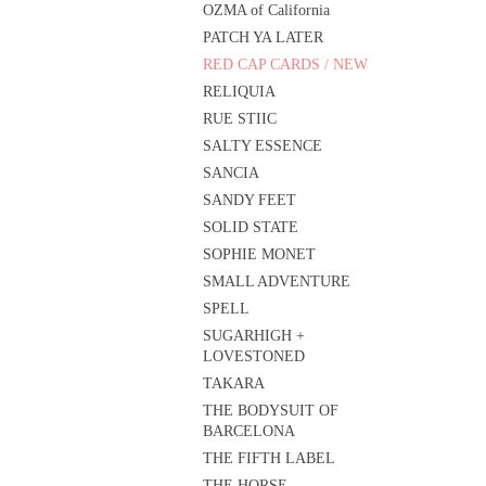
OZMA of California
PATCH YA LATER
RED CAP CARDS / NEW
RELIQUIA
RUE STIIC
SALTY ESSENCE
SANCIA
SANDY FEET
SOLID STATE
SOPHIE MONET
SMALL ADVENTURE
SPELL
SUGARHIGH +
LOVESTONED
TAKARA
THE BODYSUIT OF
BARCELONA
THE FIFTH LABEL
THE HORSE