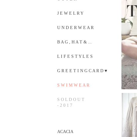
J E W E L R Y
U N D E R W E A R
B A G , H A T & ...
L I F E S T Y L E S
G R E E T I N G C A R D ♥
S W I M W E A R
S O L D O U T
- 2 0 1 7
ACACIA