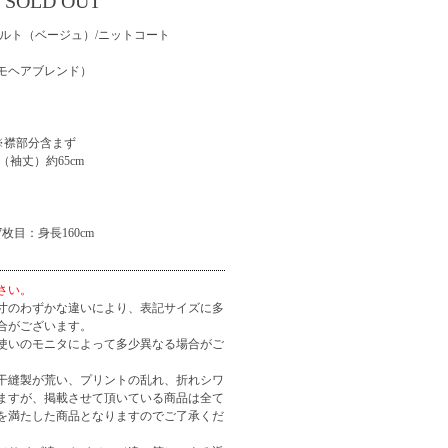
SOLD OUT
ソルト（ベージュ）/ニットコート
モヘアブレンド）
m※襟部分含まず
（袖丈）約65cm
枚目：身長160cm
さい。
寸のわずかな違いにより、表記サイズに多
合がございます。
使いのモニタによって多少異なる場合がご
干縫製が荒い、プリントの乱れ、折れシワ
ますが、掲載させて頂いている商品は全て
を満たした商品となりますのでご了承くだ